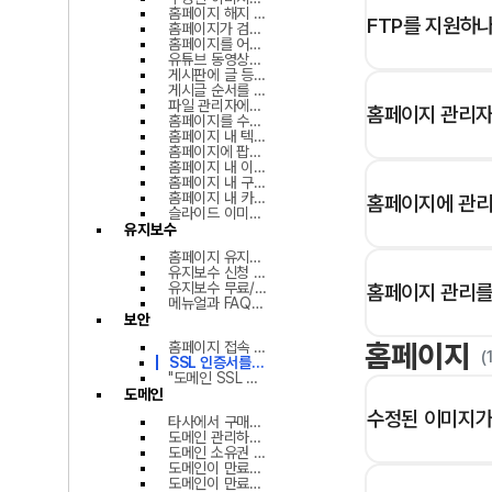
홈페이지 해지 시 자료를 받을 수 있나요?
FTP를 지원하
홈페이지가 검색되지 않아요. ((서치 콘솔, 서치 어드바이저) 웹마스터 도구)
홈페이지를 어떻게 수정하나요?
유튜브 동영상은 어떻게 업로드 하나요?
게시판에 글 등록도 대행해 주나요?
게시글 순서를 변경하고 싶어요.
파일 관리자에서 실수로 파일을 삭제했어요. 복구가 가능한가요?
홈페이지 관리자
홈페이지를 수정하다가 오류가 발생했어요, 원래대로 돌릴 수 있을까요? (복구)
홈페이지 내 텍스트(문구)를 변경하려면 어떻게 하나요?
홈페이지에 팝업을 생성하고 싶어요. (팝업 등록)
홈페이지 내 이미지를 변경할려면 어떻게 하나요?
홈페이지 내 구글맵 변경은 어떻게 하나요? (지도 변경)
홈페이지 내 카카오맵 변경은 어떻게 하나요? (지도 변경)
홈페이지에 관리
슬라이드 이미지를 변경하고 싶어요.
유지보수
홈페이지 유지보수 어떻게 신청하나요?
유지보수 신청 후 완료까지 소요되는 기간은 얼마나 되나요?
유지보수 무료/유료 지원 범위가 궁금합니다.
홈페이지 관리를
메뉴얼과 FAQ를 봐도 수정이 어려워요, 대신 해주실 수 있나요?
보안
홈페이지
홈페이지 접속 주소 앞에 주의요함 표시가 뜨는데 어떻게 해야하나요?
(
SSL 인증서를 구매하고 싶어요. (기업/개인)
"도메인 SSL 보안 인증서 만료 안내" 메일을 받았어요.
도메인
수정된 이미지가
타사에서 구매한 도메인이나 타사 네임서버를 사용하고 있어요. 어떻게 해야 하나요?
도메인 관리하고 싶어요.
도메인 소유권 이전하고 싶어요.
도메인이 만료되면 어떻게 되나요?
도메인이 만료된 이후에도 연장할 수 있나요?