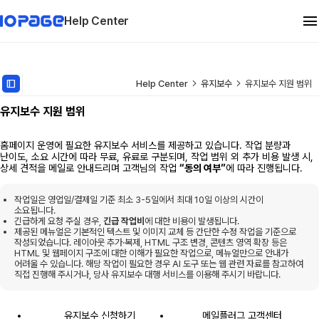
Help Center
관리자 메뉴얼
dock_to_right
Help Center
유지보수
유지보수 지원 범위
유지보수 지원 범위
유지보수
홈페이지 운영에 필요한 유지보수 서비스를 제공하고 있습니다.
작업 분량과
FAQ
난이도, 소요 시간에 따라 무료, 유료로 구분되며, 작업 범위 외 추가 비용 발생 시,
상세 견적을 메일로 안내드리며 고객님의 작업
“동의 여부”
에 따라 진행됩니다.
작업일은 영업일/결제일 기준 최소 3-5일에서 최대 10일 이상의 시간이
소요됩니다.
긴급하게 요청 주실 경우,
긴급 작업비
에 대한 비용이 발생됩니다.
제공된 메뉴얼은 기본적인 텍스트 및 이미지 교체 등 간단한 수정 작업을 기준으로
작성되었습니다.
레이아웃 추가·복제, HTML 구조 변경, 콘텐츠 영역 확장 등은
HTML 및 웹페이지 구조에 대한 이해가 필요한 작업으로, 메뉴얼만으로 안내가
어려울 수 있습니다. 해당 작업이 필요한 경우 AI 도구 또는 웹 관련 자료를 참고하여
직접 진행해 주시거나, 당사 유지보수 대행 서비스를 이용해 주시기 바랍니다.
유지보수 신청하기
메일플러그 고객센터