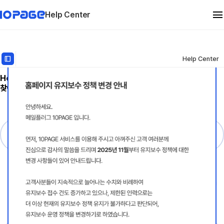
Help Center
관리자 메뉴얼
dock_to_right
Help Center
Help Center
에서 홈페이지 관리에 필요한
가이드를 빠르게
유지보수
찾아보세요.
FAQ
관리자 로그인
텍스트/문구 수정
로고/파비콘 교체
파일/이미지 교체
하단(회사 정보) 수정
지도(구글) 변경
지도(카카오) 변경
검색 정보 관리
회원 관리
SSL 보안 인증서
유지보수